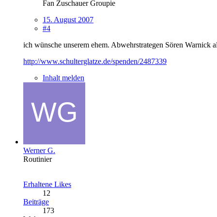
Fan Zuschauer Groupie
15. August 2007
#4
ich wünsche unserem ehem. Abwehrstrategen Sören Warnick al
http://www.schulterglatze.de/spenden/2487339
Inhalt melden
Werner G.
Routinier
Erhaltene Likes
12
Beiträge
173