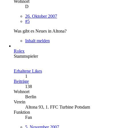
Wohnort
D
26. Oktober 2007
#5
Was gibt es Neues in Altona?
Inhalt melden
Rolex
Stammspieler
Erhaltene Likes
1
Beiträge
138
Wohnort
Berlin
Verein
Altona 93, 1. FFC Turbine Potsdam
Funktion
Fan
5. November 2007