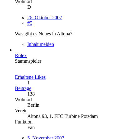
Wohnort
D
26. Oktober 2007
#5
Was gibt es Neues in Altona?
Inhalt melden
Rolex
Stammspieler
Erhaltene Likes
1
Beiträge
138
Wohnort
Berlin
Verein
Altona 93, 1. FFC Turbine Potsdam
Funktion
Fan
5. November 2007