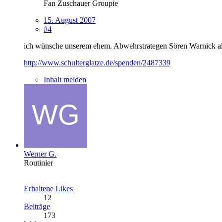
Fan Zuschauer Groupie
15. August 2007
#4
ich wünsche unserem ehem. Abwehrstrategen Sören Warnick al
http://www.schulterglatze.de/spenden/2487339
Inhalt melden
Werner G.
Routinier
Erhaltene Likes
12
Beiträge
173