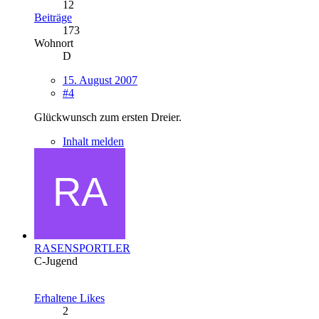
12
Beiträge
173
Wohnort
D
15. August 2007
#4
Glückwunsch zum ersten Dreier.
Inhalt melden
RASENSPORTLER
C-Jugend
Erhaltene Likes
2