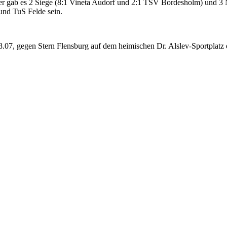
sher gab es 2 Siege (8:1 Vineta Audorf und 2:1 TSV Bordesholm) und 3
und TuS Felde sein.
.07, gegen Stern Flensburg auf dem heimischen Dr. Alslev-Sportplatz 