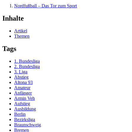
Nordfußball – Das Tor zum Sport
Inhalte
Artikel
Themen
Tags
1. Bundesliga
2. Bundesliga
3. Liga
Abstieg
Altona 93
Amateur
Anfänger
Armin Veh
Aufstieg
Ausbildung
Berlin
Bezirksliga
Braunschweig
Bremen