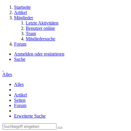
Startseite
Artikel
Mitglieder
Letzte Aktivitäten
Benutzer online
Team
Mitgliedersuche
Forum
Anmelden oder registrieren
Suche
Alles
Alles
Artikel
Seiten
Forum
Erweiterte Suche