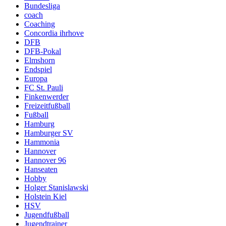
Bundesliga
coach
Coaching
Concordia ihrhove
DFB
DFB-Pokal
Elmshorn
Endspiel
Europa
FC St. Pauli
Finkenwerder
Freizeitfußball
Fußball
Hamburg
Hamburger SV
Hammonia
Hannover
Hannover 96
Hanseaten
Hobby
Holger Stanislawski
Holstein Kiel
HSV
Jugendfußball
Jugendtrainer