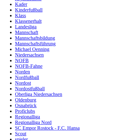
Kader
Kinderfußball
Klass
Klassenerhalt
Landesliga
Mannschaft
Mannschaftsbildung
Mannschaftsführung
Michael Oenning
Niedersachsen
NOFB
NOFB-Fahne
Norden
Nordfußball
Nordost
Nordostfußball
Oberliga Niedersachsen
Oldenburg
Osnabrück
Proficlubs
Regionalliga
Regionalliga Nord
SC Empor Rostock - F.C. Hansa
Scout
spieler