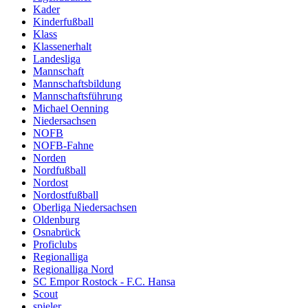
Kader
Kinderfußball
Klass
Klassenerhalt
Landesliga
Mannschaft
Mannschaftsbildung
Mannschaftsführung
Michael Oenning
Niedersachsen
NOFB
NOFB-Fahne
Norden
Nordfußball
Nordost
Nordostfußball
Oberliga Niedersachsen
Oldenburg
Osnabrück
Proficlubs
Regionalliga
Regionalliga Nord
SC Empor Rostock - F.C. Hansa
Scout
spieler