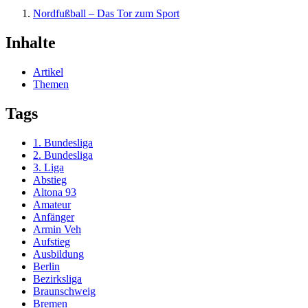
Nordfußball – Das Tor zum Sport
Inhalte
Artikel
Themen
Tags
1. Bundesliga
2. Bundesliga
3. Liga
Abstieg
Altona 93
Amateur
Anfänger
Armin Veh
Aufstieg
Ausbildung
Berlin
Bezirksliga
Braunschweig
Bremen