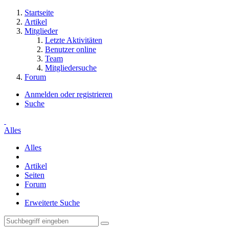
Startseite
Artikel
Mitglieder
Letzte Aktivitäten
Benutzer online
Team
Mitgliedersuche
Forum
Anmelden oder registrieren
Suche
Alles
Alles
Artikel
Seiten
Forum
Erweiterte Suche