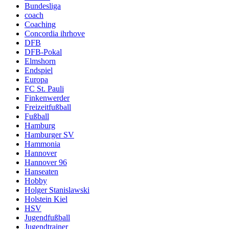
Bundesliga
coach
Coaching
Concordia ihrhove
DFB
DFB-Pokal
Elmshorn
Endspiel
Europa
FC St. Pauli
Finkenwerder
Freizeitfußball
Fußball
Hamburg
Hamburger SV
Hammonia
Hannover
Hannover 96
Hanseaten
Hobby
Holger Stanislawski
Holstein Kiel
HSV
Jugendfußball
Jugendtrainer