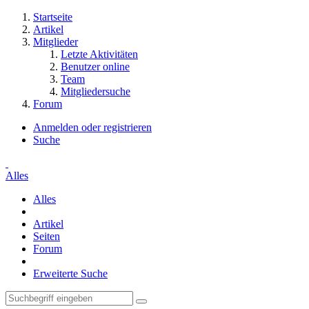
Startseite
Artikel
Mitglieder
Letzte Aktivitäten
Benutzer online
Team
Mitgliedersuche
Forum
Anmelden oder registrieren
Suche
Alles
Alles
Artikel
Seiten
Forum
Erweiterte Suche