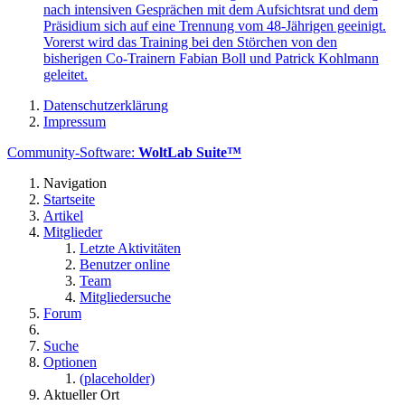
nach intensiven Gesprächen mit dem Aufsichtsrat und dem
Präsidium sich auf eine Trennung vom 48-Jährigen geeinigt.
Vorerst wird das Training bei den Störchen von den
bisherigen Co-Trainern Fabian Boll und Patrick Kohlmann
geleitet.
Datenschutzerklärung
Impressum
Community-Software:
WoltLab Suite™
Navigation
Startseite
Artikel
Mitglieder
Letzte Aktivitäten
Benutzer online
Team
Mitgliedersuche
Forum
Suche
Optionen
(placeholder)
Aktueller Ort