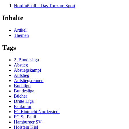
Nordfußball – Das Tor zum Sport
Inhalte
Artikel
Themen
Tags
2. Bundesliga
Abstieg
Abstiegskampf
Aufstieg
Aufstiegsrennen
Buchtipp
Bundesliga
Bücher
Dritte Liga
Fankultur
FC Eintracht Norderstedt
FC St. Pauli
Hamburger SV
Holstein Kiel