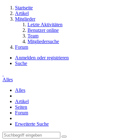
Startseite
Artikel
Mitglieder
Letzte Aktivitäten
Benutzer online
Team
Mitgliedersuche
Forum
Anmelden oder registrieren
Suche
Alles
Alles
Artikel
Seiten
Forum
Erweiterte Suche