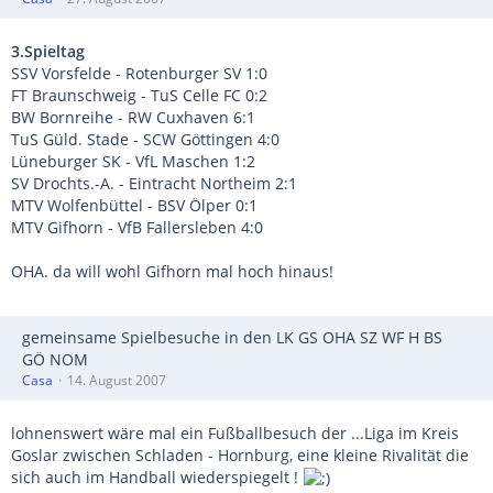
3.Spieltag
SSV Vorsfelde - Rotenburger SV 1:0
FT Braunschweig - TuS Celle FC 0:2
BW Bornreihe - RW Cuxhaven 6:1
TuS Güld. Stade - SCW Göttingen 4:0
Lüneburger SK - VfL Maschen 1:2
SV Drochts.-A. - Eintracht Northeim 2:1
MTV Wolfenbüttel - BSV Ölper 0:1
MTV Gifhorn - VfB Fallersleben 4:0
OHA. da will wohl Gifhorn mal hoch hinaus!
gemeinsame Spielbesuche in den LK GS OHA SZ WF H BS
GÖ NOM
Casa
14. August 2007
lohnenswert wäre mal ein Fußballbesuch der ...Liga im Kreis
Goslar zwischen Schladen - Hornburg, eine kleine Rivalität die
sich auch im Handball wiederspiegelt !