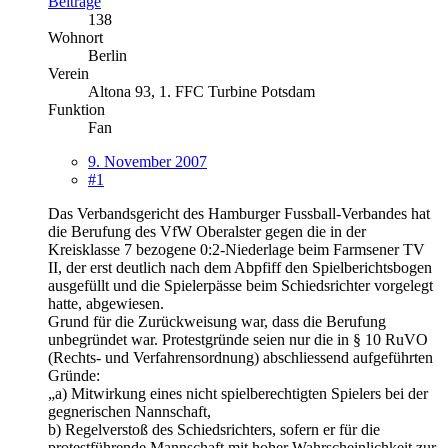
Beiträge
138
Wohnort
Berlin
Verein
Altona 93, 1. FFC Turbine Potsdam
Funktion
Fan
9. November 2007
#1
Das Verbandsgericht des Hamburger Fussball-Verbandes hat
die Berufung des VfW Oberalster gegen die in der
Kreisklasse 7 bezogene 0:2-Niederlage beim Farmsener TV
II, der erst deutlich nach dem Abpfiff den Spielberichtsbogen
ausgefüllt und die Spielerpässe beim Schiedsrichter vorgelegt
hatte, abgewiesen.
Grund für die Zurückweisung war, dass die Berufung
unbegründet war. Protestgründe seien nur die in § 10 RuVO
(Rechts- und Verfahrensordnung) abschliessend aufgeführten
Gründe:
„a) Mitwirkung eines nicht spielberechtigten Spielers bei der
gegnerischen Nannschaft,
b) Regelverstoß des Schiedsrichters, sofern er für die
protestführende Mannschaft mit hoher Wahrscheinlichkeit zur