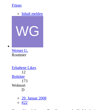
Frings
Inhalt melden
Werner G.
Routinier
Erhaltene Likes
12
Beiträge
173
Wohnort
D
29. Januar 2008
#22