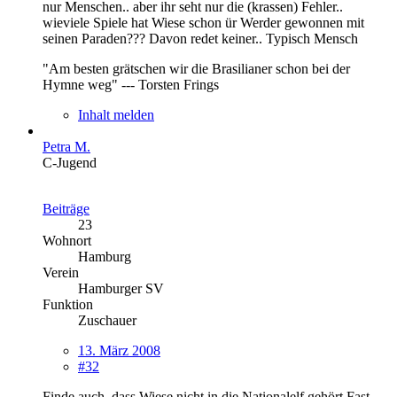
nur Menschen.. aber ihr seht nur die (krassen) Fehler..
wieviele Spiele hat Wiese schon ür Werder gewonnen mit
seinen Paraden??? Davon redet keiner.. Typisch Mensch
"Am besten grätschen wir die Brasilianer schon bei der
Hymne weg" --- Torsten Frings
Inhalt melden
Petra M.
C-Jugend
Beiträge
23
Wohnort
Hamburg
Verein
Hamburger SV
Funktion
Zuschauer
13. März 2008
#32
Finde auch, dass Wiese nicht in die Nationalelf gehört.Fast