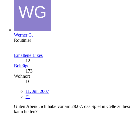
Werner G.
Routinier
Erhaltene Likes
12
Beiträge
173
Wohnort
D
11. Juli 2007
#1
Guten Abend, ich habe vor am 28.07. das Spiel in Celle zu b
kann helfen?