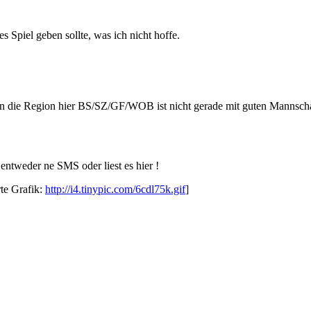
s Spiel geben sollte, was ich nicht hoffe.
denn die Region hier BS/SZ/GF/WOB ist nicht gerade mit guten Mannscha
 entweder ne SMS oder liest es hier !
rte Grafik:
http://i4.tinypic.com/6cdl75k.gif
]