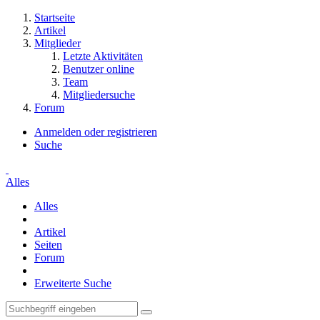
Startseite
Artikel
Mitglieder
Letzte Aktivitäten
Benutzer online
Team
Mitgliedersuche
Forum
Anmelden oder registrieren
Suche
Alles
Alles
Artikel
Seiten
Forum
Erweiterte Suche