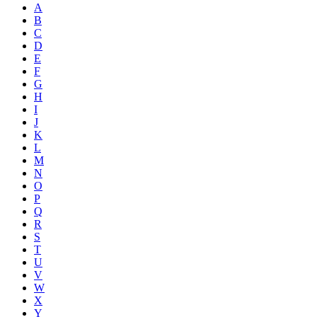
A
B
C
D
E
F
G
H
I
J
K
L
M
N
O
P
Q
R
S
T
U
V
W
X
Y