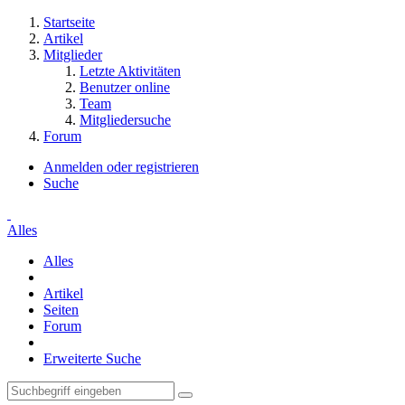
Startseite
Artikel
Mitglieder
Letzte Aktivitäten
Benutzer online
Team
Mitgliedersuche
Forum
Anmelden oder registrieren
Suche
Alles
Alles
Artikel
Seiten
Forum
Erweiterte Suche