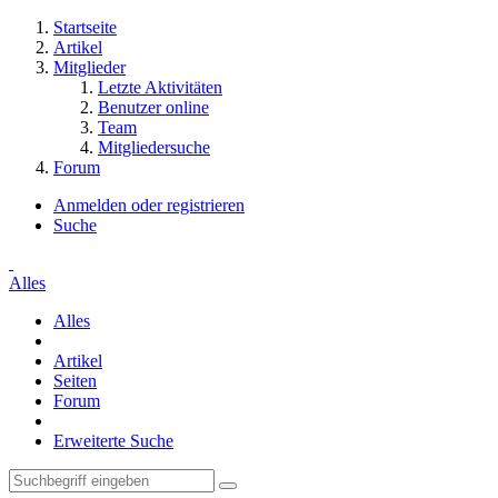
Startseite
Artikel
Mitglieder
Letzte Aktivitäten
Benutzer online
Team
Mitgliedersuche
Forum
Anmelden oder registrieren
Suche
Alles
Alles
Artikel
Seiten
Forum
Erweiterte Suche