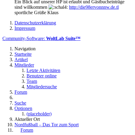
Ein Blick auf unserer HP ist erlaubt und Gästbucheinträge
sind willkommen
http://die98ervonnnw.de.tl
sportliche Grüße Klaus
Datenschutzerklärung
Impressum
Community-Software:
WoltLab Suite™
Navigation
Startseite
Artikel
Mitglieder
Letzte Aktivitäten
Benutzer online
Team
Mitgliedersuche
Forum
Suche
Optionen
(placeholder)
Aktueller Ort
Nordfußball – Das Tor zum Sport
Forum