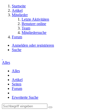
Startseite
Artikel
Mitglieder
Letzte Aktivitäten
Benutzer online
Team
Mitgliedersuche
Forum
Anmelden oder registrieren
Suche
Alles
Alles
Artikel
Seiten
Forum
Erweiterte Suche