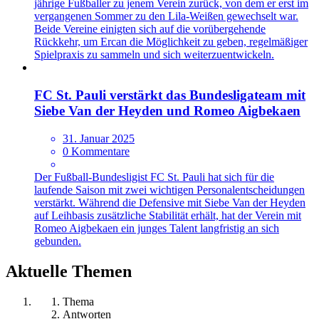
jährige Fußballer zu jenem Verein zurück, von dem er erst im
vergangenen Sommer zu den Lila-Weißen gewechselt war.
Beide Vereine einigten sich auf die vorübergehende
Rückkehr, um Ercan die Möglichkeit zu geben, regelmäßiger
Spielpraxis zu sammeln und sich weiterzuentwickeln.
FC St. Pauli verstärkt das Bundesligateam mit
Siebe Van der Heyden und Romeo Aigbekaen
31. Januar 2025
0 Kommentare
Der Fußball-Bundesligist FC St. Pauli hat sich für die
laufende Saison mit zwei wichtigen Personalentscheidungen
verstärkt. Während die Defensive mit Siebe Van der Heyden
auf Leihbasis zusätzliche Stabilität erhält, hat der Verein mit
Romeo Aigbekaen ein junges Talent langfristig an sich
gebunden.
Aktuelle Themen
Thema
Antworten