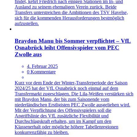
findet, kehrt Friedrich nach einigen Stationen im In- und
Ausland zu seinem ehemaligen Verein zurück. Beide
Transfers unterstreichen die Ambitionen des TSV Havelse,
sich für die kommenden Herausforderungen bestmöglich
aufzustellen.
Braydon Manu bis Sommer verpflichtet – VfL
Osnabrück leiht Offensivspieler vom PEC
Zwolle aus
4. Februar 2025
0 Kommentare
Kurz vor dem Ende der Winter-Transferperiode der Saison
2024/25 hat der VfL Osnabrück noch einmal auf dem
Transfermarkt zugeschlagen. Die Lila-Weißen verstärken sich
mit Braydon Manu, der bis zum Saisonende vom
niederländischen Erstligisten PEC Zwolle ausgeliehen wird.
Mit der Verpflichtung des Offensivspielers soll die
Angriffslinie des VfL zusätzliche Flexibilität und
Durchschlagskraft erhalten, um im Kampf um den
Klassenerhalt oder mögliche höhere Tabellenregionen
konkurrenzfähig zu bleiben.