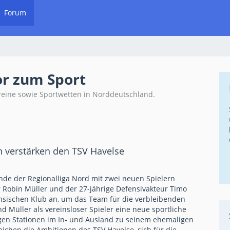
Forum
or zum Sport
reine sowie Sportwetten in Norddeutschland.
h verstärken den TSV Havelse
unde der Regionalliga Nord mit zwei neuen Spielern
er Robin Müller und der 27-jährige Defensivakteur Timo
chsischen Klub an, um das Team für die verbleibenden
d Müller als vereinsloser Spieler eine neue sportliche
nigen Stationen im In- und Ausland zu seinem ehemaligen
eichen die Ambitionen des TSV Havelse, sich für die