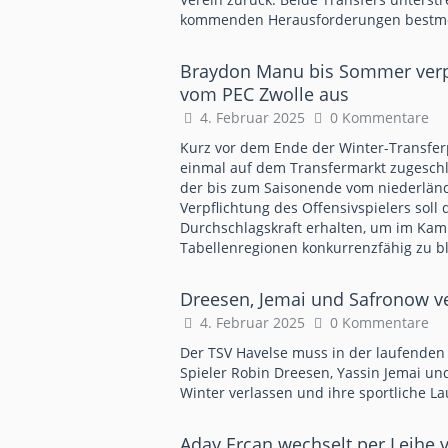
kommenden Herausforderungen bestmög
Braydon Manu bis Sommer verpfl
vom PEC Zwolle aus
4. Februar 2025
0 Kommentare
Kurz vor dem Ende der Winter-Transfer
einmal auf dem Transfermarkt zugeschl
der bis zum Saisonende vom niederländi
Verpflichtung des Offensivspielers soll d
Durchschlagskraft erhalten, um im Kam
Tabellenregionen konkurrenzfähig zu b
Dreesen, Jemai und Safronow v
4. Februar 2025
0 Kommentare
Der TSV Havelse muss in der laufenden
Spieler Robin Dreesen, Yassin Jemai u
Winter verlassen und ihre sportliche L
Aday Ercan wechselt per Leihe