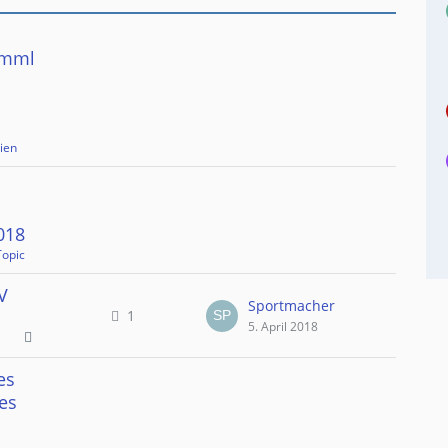
amml
ien
018
Topic
V
Sportmacher
1
5. April 2018
es
es