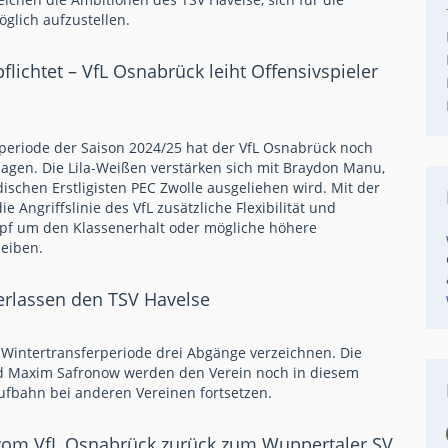
lich aufzustellen.
ichtet – VfL Osnabrück leiht Offensivspieler
periode der Saison 2024/25 hat der VfL Osnabrück noch
agen. Die Lila-Weißen verstärken sich mit Braydon Manu,
schen Erstligisten PEC Zwolle ausgeliehen wird. Mit der
ie Angriffslinie des VfL zusätzliche Flexibilität und
pf um den Klassenerhalt oder mögliche höhere
leiben.
erlassen den TSV Havelse
 Wintertransferperiode drei Abgänge verzeichnen. Die
nd Maxim Safronow werden den Verein noch in diesem
aufbahn bei anderen Vereinen fortsetzen.
 vom VfL Osnabrück zurück zum Wuppertaler SV